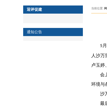
当前位置:
网
迎评促建
通知公告
月
5
人沙万
卢玉婷
会
环境与
沙
最