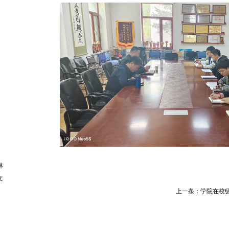
林
文
上一条：
​学院在校